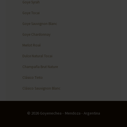
Goye Syrah
Goye Tocai
Goye Sauvignon Blanc
Goye Chardonnay
Merlot Rosé
Dulce Natural Tocai
Champaña Brut Nature
Clásico Tinto
Clásico Sauvignon Blanc
© 2026 Goyenechea - Mendoza - Argentina